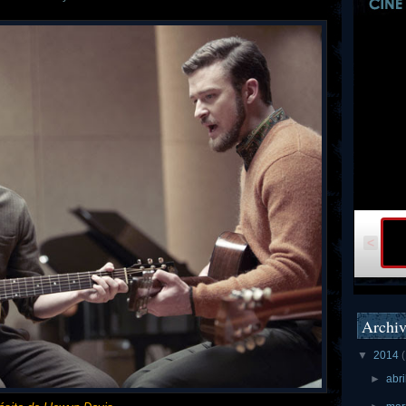
<
Archiv
▼
2014
►
abri