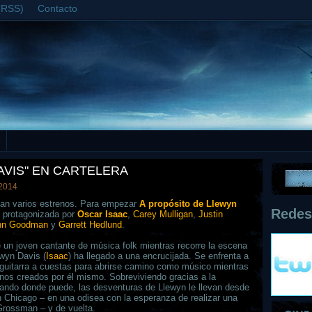
(RSS)
Contacto
AVIS" EN CARTELERA
 2014
egan varios estrenos. Para empezar
A propósito de Llewyn
Redes
, protagonizada por
Oscar Isaac
,
Carey Mulligan
,
Justin
hn Goodman
y
Garrett Hedlund
.
 un joven cantante de música folk mientras recorre la escena
ewyn Davis (
Isaac
) ha llegado a una encrucijada. Se enfrenta a
 guitarra a cuestas para abrirse camino como músico mientras
nos creados por él mismo. Sobreviviendo gracias a la
jando donde puede, las desventuras de Llewyn le llevan desde
en Chicago – en una odisea con la esperanza de realizar una
Grossman – y de vuelta.