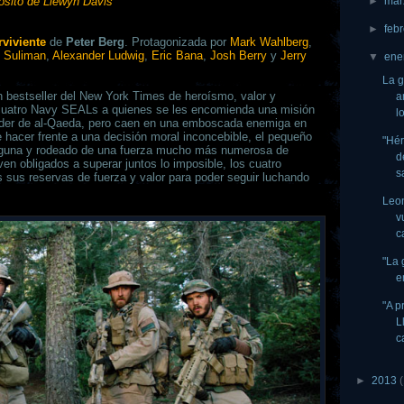
ósito de Llewyn Davis
►
ma
►
feb
rviviente
de
Peter Berg
. Protagonizada por
Mark Wahlberg
,
i Suliman
,
Alexander Ludwig
,
Eric Bana
,
Josh Berry
y
Jerry
▼
ene
La g
 bestseller del New York Times de heroísmo, valor y
a
de cuatro Navy SEALs a quienes se les encomienda una misión
l
 líder de al-Qaeda, pero caen en una emboscada enemiga en
 hacer frente a una decisión moral inconcebible, el pequeño
"Hér
alguna y rodeado de una fuerza mucho más numerosa de
d
ven obligados a superar juntos lo imposible, los cuatro
s
 sus reservas de fuerza y valor para poder seguir luchando
Leo
v
c
"La 
e
"A p
L
c
►
2013