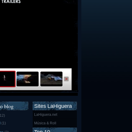
>
o blog
Sites LaHiguera
LaHiguera.net
(12)
l
(1)
Música & Roll