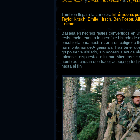
Oscar Isaac
y
Justin Timberlake
en
A prop
También llega a la cartelera
El único supe
Taylor Kitsch
,
Emile Hirsch
,
Ben Foster
,
Al
Ferrara
.
Basada en hechos reales convertidos en un
resistencia, cuenta la increíble historia 
encubierta para neutralizar a un peligroso
las montañas de Afganistán. Tras tener que
grupo se ve aislado, sin acceso a ayuda 
talibanes dispuestos a luchar. Mientras se 
hombres tendrán que hacer acopio de todas
hasta el fin.