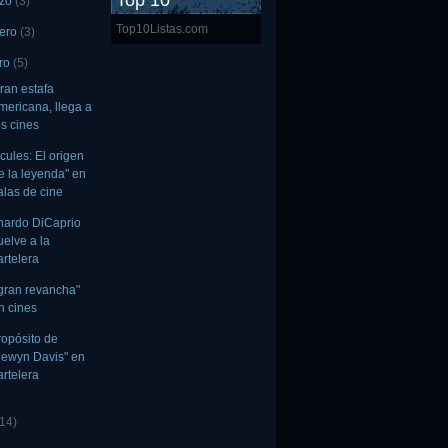
Top 10
rzo
(3)
Top10Listas.com
rero
(3)
ro
(5)
ran estafa
mericana, llega a
os cines
cules: El origen
e la leyenda" en
alas de cine
nardo DiCaprio
uelve a la
artelera
gran revancha"
n cines
ropósito de
lewyn Davis" en
artelera
(14)