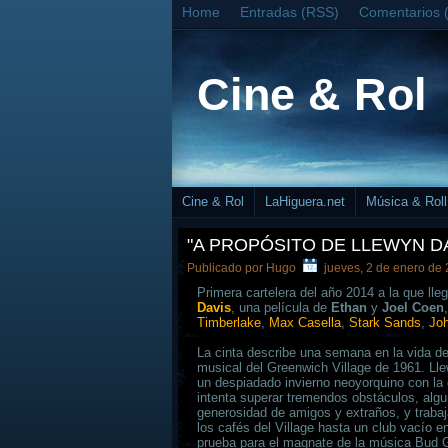
Home
Entradas (RSS)
Comentarios 
Cine & Rol
Cine & Rol
LaHiguera.net
Música & Roll
"A PROPÓSITO DE LLEWYN D
Publicado por
Hugo
jueves, 2 de enero de
Primera cartelera del año 2014 a la que ll
Davis
, una película de
Ethan
y
Joel Coen
Timberlake
,
Max Casella
,
Stark Sands
,
Jo
La cinta describe una semana en la vida de
musical del Greenwich Village de 1961. Ll
un despiadado invierno neoyorquino con la
intenta superar tremendos obstáculos, algu
generosidad de amigos y extraños, y traba
los cafés del Village hasta un club vacío 
prueba para el magnate de la música Bud 