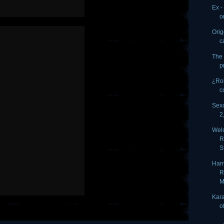
Ex -
o
Orig
c
The
p
¿Rob
c
Sex
2
Welc
R
S
Harr
R
M
Kara
o