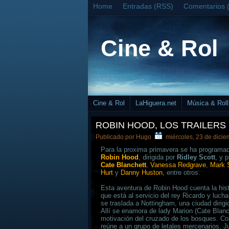
Home
Entradas (RSS)
Comentarios 
Cine & Rol
Cine & Rol
LaHiguera.net
Música & Roll
ROBIN HOOD, LOS TRAILERS
Publicado por
Hugo
miércoles, 23 de dici
Para la proxima primavera se ha programad
Robin Hood
, dirigida por
Ridley Scott
, y 
Cate Blanchett
,
Vanessa Redgrave
,
Mark 
Hurt
y
Danny Huston
, entre otros.
Esta aventura de Robin Hood cuenta la hist
que está al servicio del rey Ricardo y luc
se traslada a Nottingham, una ciudad dirigi
Allí se enamora de lady Marion (Cate Blanc
motivación del cruzado de los bosques. Co
reúne a un grupo de letales mercenarios. J