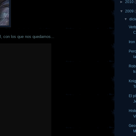
►
2010
(
▼
2009
▼
dic
Verb
C
l, con los que nos quedamos...
Iron
Perc
l
Robi
t
Knig
T
El p
J
Hist
V
Geo
M