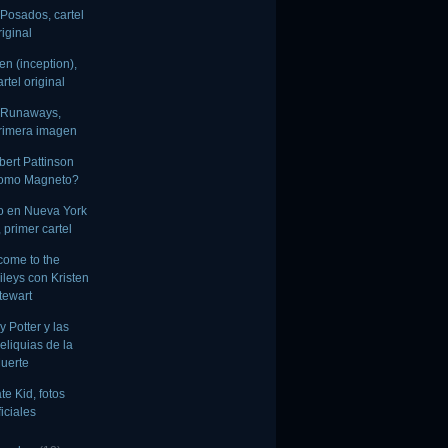
 Posados, cartel
riginal
en (inception),
artel original
 Runaways,
rimera imagen
ert Pattinson
omo Magneto?
o en Nueva York
, primer cartel
ome to the
ileys con Kristen
tewart
y Potter y las
eliquias de la
uerte
te Kid, fotos
ficiales