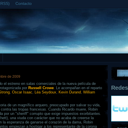
(RSS)
Contacto
embre de 2009
o el estreno en salas comerciales de la nueva película de
Redes
protagonizada por
Russell Crowe
. Le acompañan en el reparto
Strong
,
Oscar Isaac
,
Léa Seydoux
,
Kevin Durand
,
William
oria de un magnífico arquero, preocupado por salvar su vida,
ha contra las tropas francesas. Cuando Ricardo muere, Robin
da por un "sheriff" corrupto que exige impuestos exorbitantes.
hett), una viuda con carácter que no acaba de creerse la
n la esperanza de ganarse el corazón de la dama, Robin
untos empiezan a hostigar a los representante de la corona