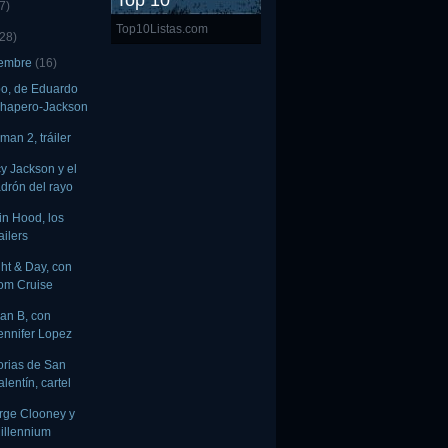
Top 10
7)
Top10Listas.com
(28)
iembre
(16)
o, de Eduardo
hapero-Jackson
 man 2, tráiler
y Jackson y el
adrón del rayo
n Hood, los
railers
ht & Day, con
om Cruise
lan B, con
ennifer Lopez
orias de San
alentín, cartel
rge Clooney y
illennium