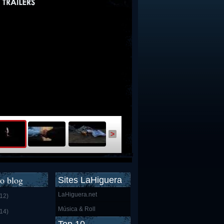
>
o blog
Sites LaHiguera
LaHiguera.net
(12)
Música & Roll
(14)