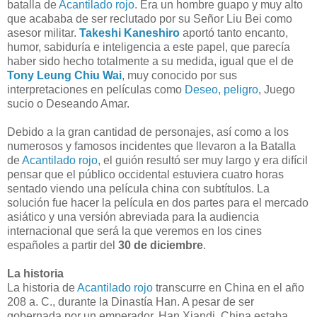
batalla de
Acantilado rojo
. Era un hombre guapo y muy alto
que acababa de ser reclutado por su Señor Liu Bei como
asesor militar.
Takeshi Kaneshiro
aportó tanto encanto,
humor, sabiduría e inteligencia a este papel, que parecía
haber sido hecho totalmente a su medida, igual que el de
Tony Leung Chiu Wai
, muy conocido por sus
interpretaciones en películas como
Deseo, peligro
, Juego
sucio o Deseando Amar.
Debido a la gran cantidad de personajes, así como a los
numerosos y famosos incidentes que llevaron a la Batalla
de
Acantilado rojo
, el guión resultó ser muy largo y era difícil
pensar que el público occidental estuviera cuatro horas
sentado viendo una película china con subtítulos. La
solución fue hacer la película en dos partes para el mercado
asiático y una versión abreviada para la audiencia
internacional que será la que veremos en los cines
españoles a partir del
30 de diciembre
.
La historia
La historia de
Acantilado rojo
transcurre en China en el año
208 a. C., durante la Dinastía Han. A pesar de ser
gobernada por un emperador, Han Xiandi, China estaba