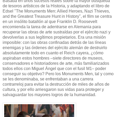
Basada en unos sucesos reales sobre la mayor búsqueda
de tesoros artísticos de la Historia, y adaptando el libro de
Edsel "The Monuments Men: Allied Heroes, Nazi Thieves,
and the Greatest Treasure Hunt in History", el film se centra
en un insólito batallón al que Franklin D. Roosevelt
encomienda la tarea de adentrarse en Alemania para
recuperar las obras de arte sustraídas por el ejército nazi y
devolverlas a sus legítimos propietarios. Era una misión
imposible: con las obras confinadas detrás de las líneas
enemigas y las órdenes del ejército alemán de destruirlo
absolutamente todo en cuanto el Reich cayera, ¿cómo
aspiraban estos hombres –siete directores de museos,
conservadores e historiadores de arte, más familiarizados
todos ellos con Miguel Ángel que con el fusil M1– poder
conseguir su objetivo? Pero los Monuments Men, tal y como
se les denominaba, se enfrentaban a una carrera
contrarreloj para evitar la destrucción de miles de años de
cultura, y por ello arriesgaron sus vidas para proteger y
salvaguardar los mayores logros de la humanidad.