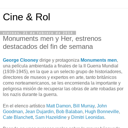
Cine & Rol
viernes, 21 de febrero de 2014
Monuments men y Her, estrenos
destacados del fin de semana
George Clooney
dirige y protagoniza
Monuments men
,
una película ambientada a finales de la II Guerra Mundial
(1939-1945), en la que a un selecto grupo de historiadores,
directores de museos y expertos en arte, tanto británicos
como norteamericanos, se les encomienda la importante y
peligrosa misión de recuperar las obras de arte robadas por
los nazis durante la guerra.
En el elenco artístico
Matt Damon
,
Bill Murray
,
John
Goodman
,
Jean Dujardin
,
Bob Balaban
,
Hugh Bonneville
,
Cate Blanchett
,
Sam Hazeldine
y
Dimitri Leonidas
.